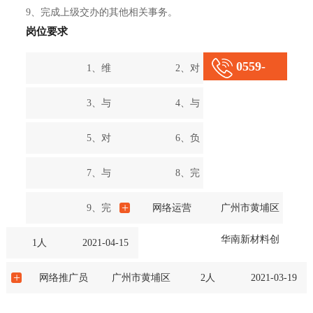
9、完成上级交办的其他相关事务。
岗位要求
0559-
1、维
2、对
2676818
系老客
公司到
3、与
4、与
户并不
访客户
客户联
其他各
5、对
6、负
断挖掘
进行接
系完成
部门保
市场信
责公司
7、与
8、完
新客户
待与答
货款回
持沟
息、产
内部的
客户沟
成规定
+
9、完
网络运营
广州市黄埔区
以完成
疑；
收工
通，负
品信
相关档
通确定
的订单
成上级
华南新材料创
1人
2021-04-15
销售业
作；
责相关
息、竞
案整理
订单数
计划，
交办的
新园G1栋
+
网络推广员
广州市黄埔区
2人
2021-03-19
绩；
的协调
争对手
与归
量、价
对生产
其他相
华南新材料创