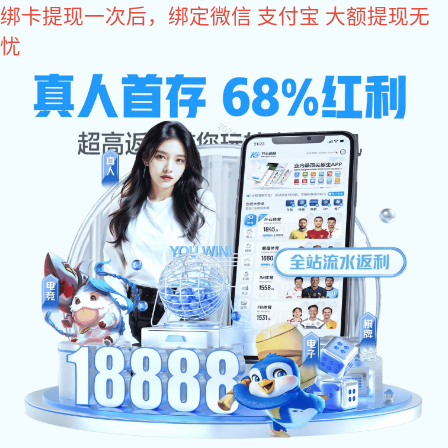
红桃国际
MENU
红桃国际化工人才招聘
红桃国际,携手共进,开创草根时代新篇章世界杯官网 是一家专
注于有机硅新材料，集研发、生产与销售为一体的综合性高新
技术企业。秉承“让世界因油而变”企业愿景，一直致力打造全
球领先的硅基新型材料供应商。
红桃国际化工期待您的加入
如果您充满激情，渴望成功，欢迎您加入红桃国际化工团队，想