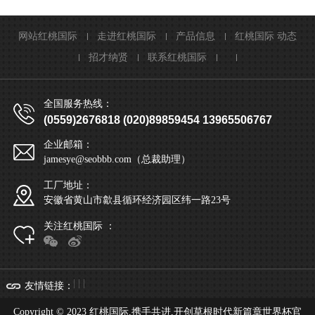
工作；
信息做
档；
格等问
运输过
关事
新园G1栋
网站红桃国际
走进红桃国际
产品信息
红桃国际 动态
搜集整
题，并
程进行
务。
招才纳贤
联系红桃国际
理；
将此类
跟踪；
全国服务热线：
信息整
(0559)2676818 (020)89859454 13965506767
理成表
企业邮箱：
jamesye@seobbb.com（总裁助理）
格；
工厂地址：
安徽省黄山市歙县循环经济园区纬一路23号
关注红桃国际 ：
| | |
友情链接
：
Copyright © 2023 红桃国际,携手共进,开创草根时代新篇章世界杯官